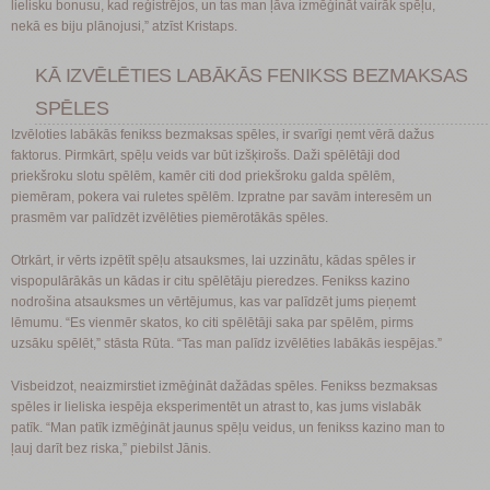
lielisku bonusu, kad reģistrējos, un tas man ļāva izmēģināt vairāk spēļu,
nekā es biju plānojusi,” atzīst Kristaps.
KĀ IZVĒLĒTIES LABĀKĀS FENIKSS BEZMAKSAS
SPĒLES
Izvēloties labākās fenikss bezmaksas spēles, ir svarīgi ņemt vērā dažus
faktorus. Pirmkārt, spēļu veids var būt izšķirošs. Daži spēlētāji dod
priekšroku slotu spēlēm, kamēr citi dod priekšroku galda spēlēm,
piemēram, pokera vai ruletes spēlēm. Izpratne par savām interesēm un
prasmēm var palīdzēt izvēlēties piemērotākās spēles.
Otrkārt, ir vērts izpētīt spēļu atsauksmes, lai uzzinātu, kādas spēles ir
vispopulārākās un kādas ir citu spēlētāju pieredzes. Fenikss kazino
nodrošina atsauksmes un vērtējumus, kas var palīdzēt jums pieņemt
lēmumu. “Es vienmēr skatos, ko citi spēlētāji saka par spēlēm, pirms
uzsāku spēlēt,” stāsta Rūta. “Tas man palīdz izvēlēties labākās iespējas.”
Visbeidzot, neaizmirstiet izmēģināt dažādas spēles. Fenikss bezmaksas
spēles ir lieliska iespēja eksperimentēt un atrast to, kas jums vislabāk
patīk. “Man patīk izmēģināt jaunus spēļu veidus, un fenikss kazino man to
ļauj darīt bez riska,” piebilst Jānis.