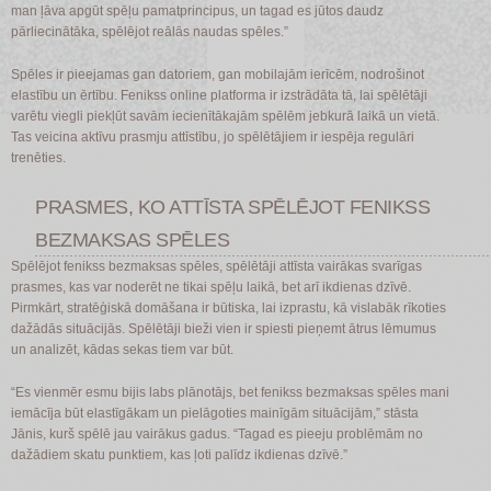
man ļāva apgūt spēļu pamatprincipus, un tagad es jūtos daudz
pārliecinātāka, spēlējot reālās naudas spēles.”
Spēles ir pieejamas gan datoriem, gan mobilajām ierīcēm, nodrošinot
elastību un ērtību. Fenikss online platforma ir izstrādāta tā, lai spēlētāji
varētu viegli piekļūt savām iecienītākajām spēlēm jebkurā laikā un vietā.
Tas veicina aktīvu prasmju attīstību, jo spēlētājiem ir iespēja regulāri
trenēties.
PRASMES, KO ATTĪSTA SPĒLĒJOT FENIKSS
BEZMAKSAS SPĒLES
Spēlējot fenikss bezmaksas spēles, spēlētāji attīsta vairākas svarīgas
prasmes, kas var noderēt ne tikai spēļu laikā, bet arī ikdienas dzīvē.
Pirmkārt, stratēģiskā domāšana ir būtiska, lai izprastu, kā vislabāk rīkoties
dažādās situācijās. Spēlētāji bieži vien ir spiesti pieņemt ātrus lēmumus
un analizēt, kādas sekas tiem var būt.
“Es vienmēr esmu bijis labs plānotājs, bet fenikss bezmaksas spēles mani
iemācīja būt elastīgākam un pielāgoties mainīgām situācijām,” stāsta
Jānis, kurš spēlē jau vairākus gadus. “Tagad es pieeju problēmām no
dažādiem skatu punktiem, kas ļoti palīdz ikdienas dzīvē.”