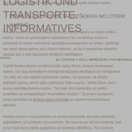
LOGISTIK UND
labot nākamajā spēlē,” stāsta Artūrs, kurš aktīvi spēlē fenikss kazino.
TRANSPORTE.
FENIKSS KAZINO: KĀ TAS ATŠĶIRAS NO CITIEM
INFORMATIVES
KAZINO
Fenikss kazino piedāvā unikālu pieredzi salīdzinājumā ar citiem online
kazino. Viens no galvenajiem aspektiem ir tas, ka fenikss kazino ir
izstrādāts ar mērķi nodrošināt spēlētājiem pieejamību un ērtību. Spēlētāji
var viegli atrast spēles, kas viņiem interesē, un tās ir pieejamas latviešu
valodā, kas ir liels ieguvums vietējiem spēlētājiem.
[SSBA]
WL LOGISTIK © 2014 |
IMPRESSUM
|
VON DESIGN4U
Turklāt fenikss kazino piedāvā plašu spēļu klāstu, tostarp bezmaksas
spēles, kas ļauj spēlētājiem izmēģināt dažādas stratēģijas un risinājumus.
“Es mīlu, ka varu spēlēt bezmaksas spēles, lai saprastu, kā strādā
dažādas spēles, pirms sāku spēlēt par reālu naudu,” stāsta Dace, kas ir
jauna spēlētāja fenikss kazino. “Tas man dod pārliecību un palīdz
izvairīties no nevajadzīgām finansiālām kļūdām.” Ja jums ir jautājumi,
varat sazināties ar
fenikss casino kontakti
un saņemt nepieciešamo
atbalstu.
Fenikss kazino ir arī pazīstams ar saviem bonusiem, kas tiek piedāvāti
spēlētājiem, lai uzlabotu viņu pieredzi. Šie bonusi var būt ļoti noderīgi, kad
runa ir par jaunu spēļu apgūšanu un prasmju attīstīšanu. “Es saņēmu