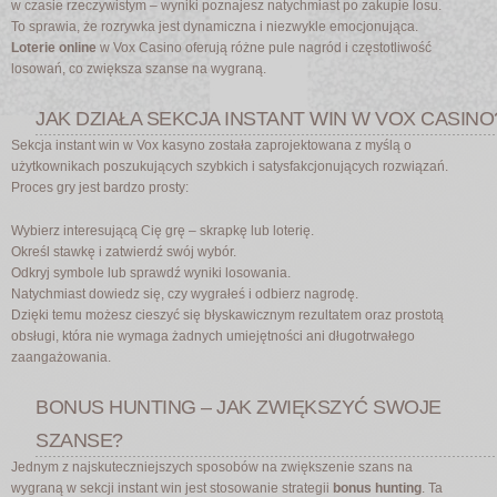
w czasie rzeczywistym – wyniki poznajesz natychmiast po zakupie losu.
To sprawia, że rozrywka jest dynamiczna i niezwykle emocjonująca.
Loterie online
w Vox Casino oferują różne pule nagród i częstotliwość
losowań, co zwiększa szanse na wygraną.
JAK DZIAŁA SEKCJA INSTANT WIN W VOX CASINO
Sekcja instant win w Vox kasyno została zaprojektowana z myślą o
użytkownikach poszukujących szybkich i satysfakcjonujących rozwiązań.
Proces gry jest bardzo prosty:
Wybierz interesującą Cię grę – skrapkę lub loterię.
Określ stawkę i zatwierdź swój wybór.
Odkryj symbole lub sprawdź wyniki losowania.
Natychmiast dowiedz się, czy wygrałeś i odbierz nagrodę.
Dzięki temu możesz cieszyć się błyskawicznym rezultatem oraz prostotą
obsługi, która nie wymaga żadnych umiejętności ani długotrwałego
zaangażowania.
BONUS HUNTING – JAK ZWIĘKSZYĆ SWOJE
SZANSE?
Jednym z najskuteczniejszych sposobów na zwiększenie szans na
wygraną w sekcji instant win jest stosowanie strategii
bonus hunting
. Ta