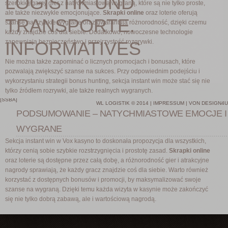
LOGISTIK UND
szerokiej gamy gier z natychmiastową wygraną, które są nie tylko proste,
ale także niezwykle emocjonujące.
Skrapki online
oraz loterie oferują
TRANSPORTE.
szansę na szybkie wygrane oraz gwarantują różnorodność, dzięki czemu
każdy znajdzie coś dla siebie. Dodatkowo, nowoczesne technologie
zapewniają bezpieczeństwo i przejrzystość rozgrywki.
INFORMATIVES
Nie można także zapominać o licznych promocjach i bonusach, które
pozwalają zwiększyć szanse na sukces. Przy odpowiednim podejściu i
wykorzystaniu strategii bonus hunting, sekcja instant win może stać się nie
tylko źródłem rozrywki, ale także realnych wygranych.
[SSBA]
WL LOGISTIK © 2014 |
IMPRESSUM
|
VON DESIGN4U
PODSUMOWANIE – NATYCHMIASTOWE EMOCJE I
WYGRANE
Sekcja instant win w Vox kasyno to doskonała propozycja dla wszystkich,
którzy cenią sobie szybkie rozstrzygnięcia i prostotę zasad.
Skrapki online
oraz loterie są dostępne przez całą dobę, a różnorodność gier i atrakcyjne
nagrody sprawiają, że każdy gracz znajdzie coś dla siebie. Warto również
korzystać z dostępnych bonusów i promocji, by maksymalizować swoje
szanse na wygraną. Dzięki temu każda wizyta w kasynie może zakończyć
się nie tylko dobrą zabawą, ale i wartościową nagrodą.